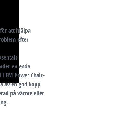
ör att hjälpa
roblem efter
usentals
nder en enda
d i EM Power Chair-
uta av en god kopp
erad på värme eller
ing.