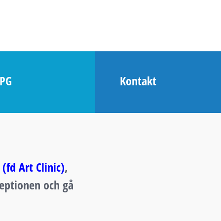
LPG
Kontakt
 (fd Art Clinic)
,
ceptionen och gå