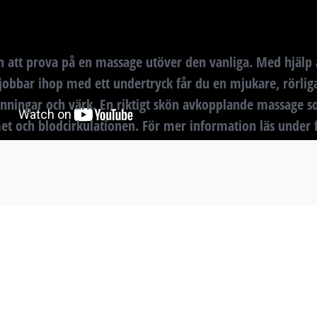
att prova på en massage utöver den vanliga. Med hjälp 
 jobbar ihop med ett undertryck får du en mjukare, rörli
nningar och värk. En riktigt skön avkopplande massage s
t och blodcirkulationen. För mer information läs under f