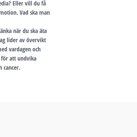
ia? Eller vill du få
h motion. Vad ska man
tänka när du ska äta
ag lider av övervikt
 med vardagen och
 för att undvika
h cancer.