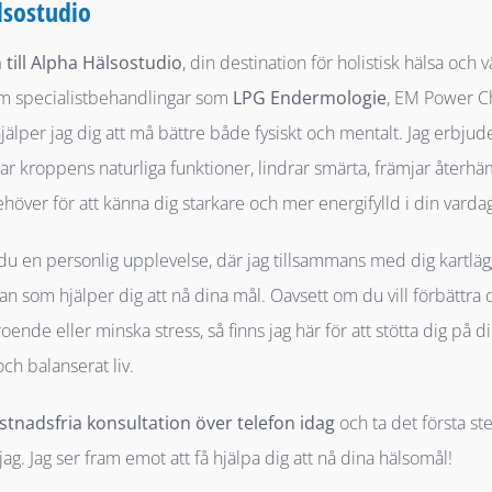
lsostudio
ill Alpha Hälsostudio
, din destination för holistisk hälsa oc
om specialistbehandlingar som
LPG Endermologie
, EM Power Ch
hjälper jag dig att må bättre både fysiskt och mentalt. Jag erbj
ar kroppens naturliga funktioner, lindrar smärta, främjar återh
höver för att känna dig starkare och mer energifylld i din varda
du en personlig upplevelse, där jag tillsammans med dig kartlä
an som hjälper dig att nå dina mål. Oavsett om du vill förbättra di
troende eller minska stress, så finns jag här för att stötta dig på di
ch balanserat liv.
stnadsfria konsultation över telefon idag
och ta det första st
jag. Jag ser fram emot att få hjälpa dig att nå dina hälsomål!