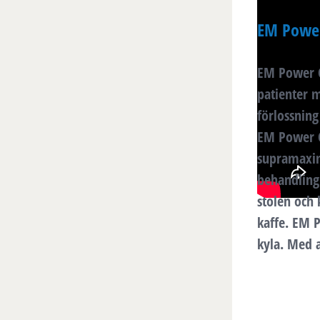
EM Power
EM Power C
patienter 
förlossning 
EM Power C
supramaxi
behandling.
stolen och 
kaffe. EM P
kyla. Med a