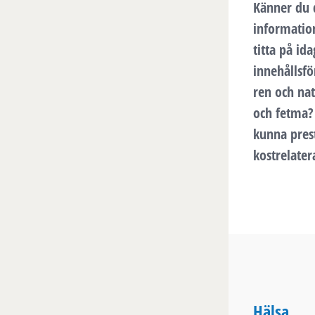
Känner du d
informatio
titta på id
innehållsfö
ren och nat
och fetma?
kunna prest
kostrelate
Hälsa