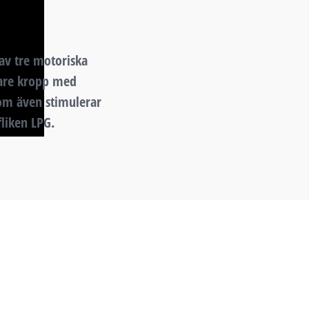
av tre motoriska
gare kropp med
om även stimulerar
liken LPG.