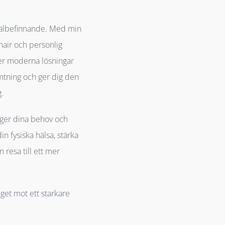
h välbefinnande. Med min
air och personlig
uder moderna lösningar
ämtning och ger dig den
g.
gger dina behov och
n fysiska hälsa, stärka
n resa till ett mer
eget mot ett starkare