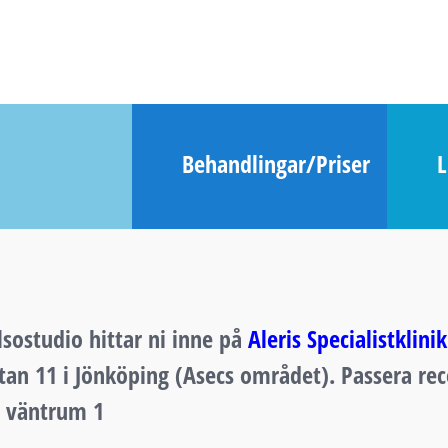
Behandlingar/Priser
sostudio hittar ni inne på
A
leris Specialistklinik
tan 11 i Jönköping (Asecs området).
Passera re
ll väntrum 1