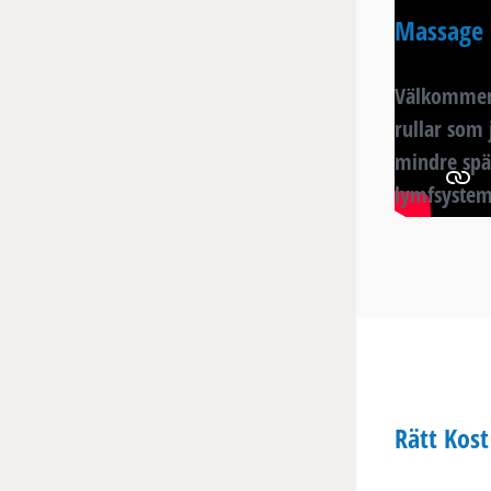
Massage
Välkommen 
rullar som
mindre spä
lymfsysteme
Rätt Kost