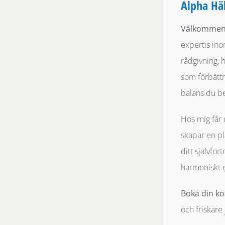
Alpha Hä
Välkommen t
expertis in
rådgivning, 
som förbättr
balans du be
Hos mig får 
skapar en pl
ditt självför
harmoniskt o
Boka din ko
och friskare 