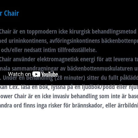
 Chair
hair är en toppmodern icke kirurgisk behandlingsmetod f
med urininkontinens, avföringsinkontinens bäckenbottenp
och/eller nedsatt intim tillfredsställelse.
hair använder elektromagnetisk energi för att leverera t
mala sammandragningar av bäckenbottenmuskulaturen u
 Under en behandling (28 minuter) sitter du fullt påkläd
kan t.ex. läsa en bok, lyssna på en ljudbok/podd eller nj
ower Chair är en icke invasiv behandling som inte är bas
ndra ord finns inga risker för brännskador, eller ärrbildn